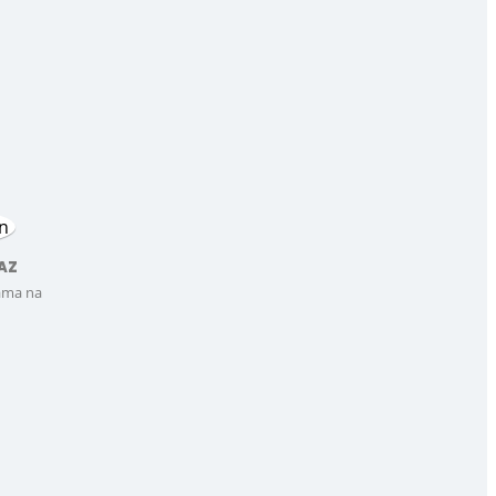
AZ
ama na