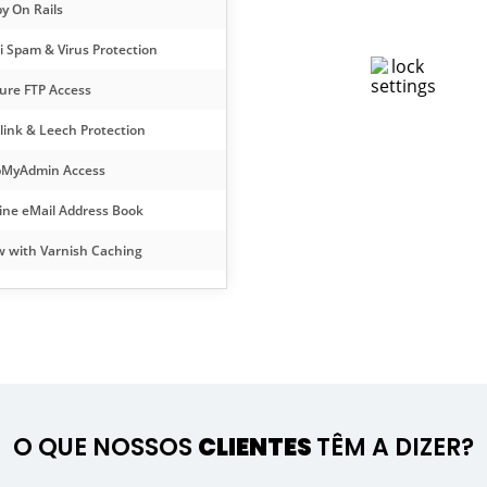
y On Rails
i Spam & Virus Protection
ure FTP Access
SEGURANÇA DE REDE
link & Leech Protection
Tempo máximo de atividade
Estabilidade
MyAdmin Access
Stability
ine eMail Address Book
 with Varnish Caching
O QUE NOSSOS
CLIENTES
TÊM A DIZER?