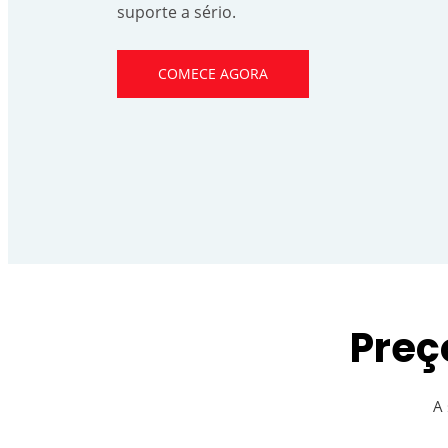
suporte a sério.
COMECE AGORA
Preç
A 