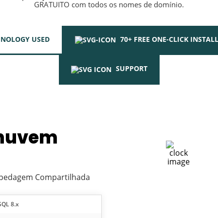
GRATUITO com todos os nomes de domínio.
HNOLOGY USED
70+ FREE ONE-CLICK INSTAL
SUPPORT
 nuvem
POTÊNCIA CONFIÁVEL
ospedagem Compartilhada
Projetado para ininterrupt
Operations
QL 8.x