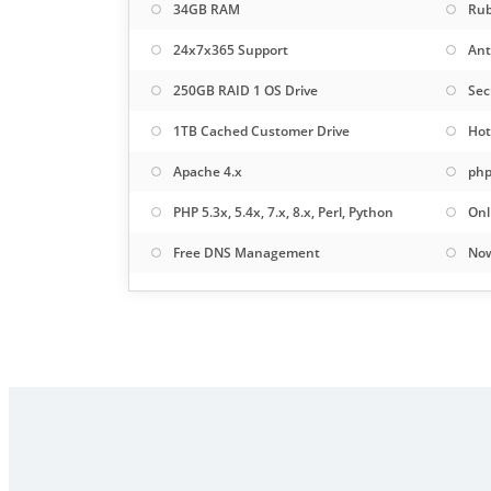
34GB RAM
Rub
24x7x365 Support
Ant
250GB RAID 1 OS Drive
Sec
1TB Cached Customer Drive
Hot
Apache 4.x
php
PHP 5.3x, 5.4x, 7.x, 8.x, Perl, Python
Onl
Free DNS Management
Now