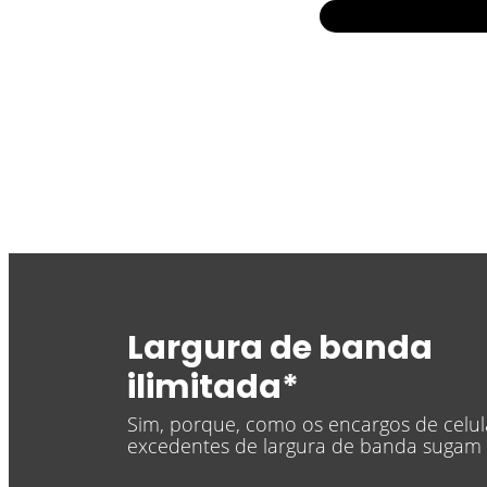
Largura de banda
ilimitada*
Sim, porque, como os encargos de celul
excedentes de largura de banda sugam 